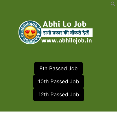
Skip
to
content
8th Passed Job
10th Passed Job
12th Passed Job