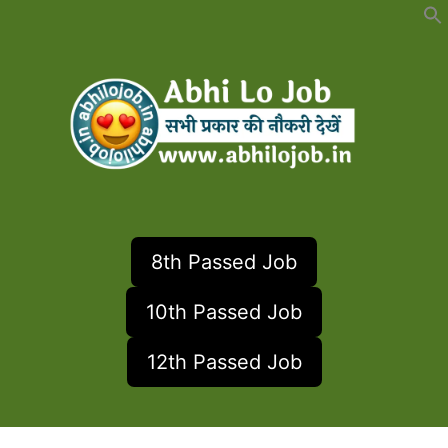
Skip
to
content
8th Passed Job
10th Passed Job
12th Passed Job