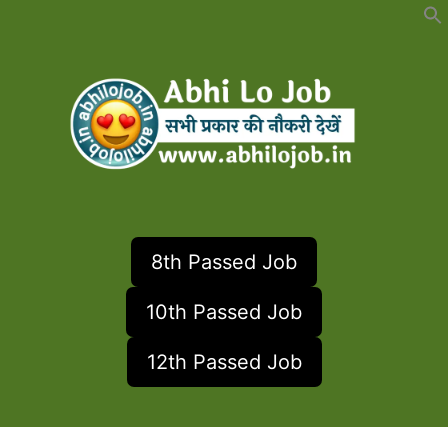
Skip
to
content
8th Passed Job
10th Passed Job
12th Passed Job