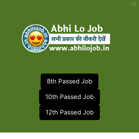
Skip
to
content
8th Passed Job
10th Passed Job
12th Passed Job