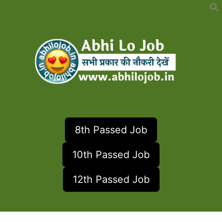
Skip
to
content
8th Passed Job
10th Passed Job
12th Passed Job