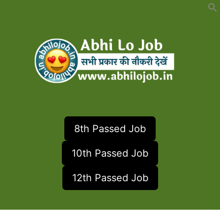
Skip
to
content
8th Passed Job
10th Passed Job
12th Passed Job