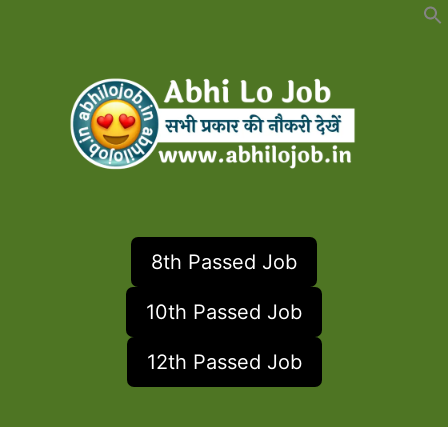
Skip
to
content
8th Passed Job
10th Passed Job
12th Passed Job