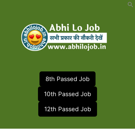
Skip
to
content
8th Passed Job
10th Passed Job
12th Passed Job