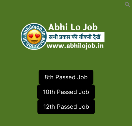
Skip
to
content
8th Passed Job
10th Passed Job
12th Passed Job