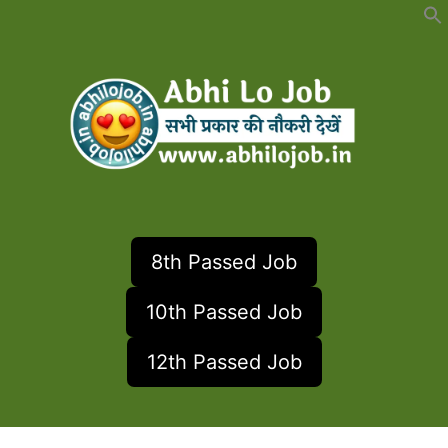
Skip
to
content
8th Passed Job
10th Passed Job
12th Passed Job