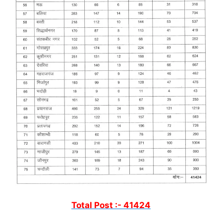
Total Post :- 41424