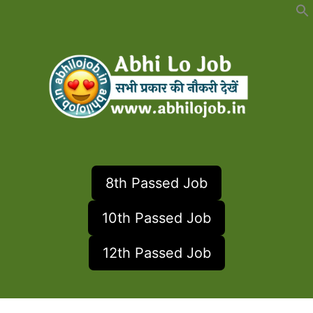
Skip
to
content
8th Passed Job
10th Passed Job
12th Passed Job