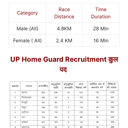
Race
Time
Category
Distance
Duration
Male (All)
4.8KM
28 Min
Female ( All)
2.4 KM
16 Min
UP Home Guard Recruitment कुल
पद