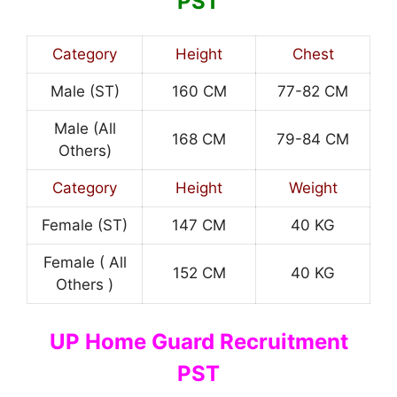
PST
Category
Height
Chest
Male (ST)
160 CM
77-82 CM
Male (All
168 CM
79-84 CM
Others)
Category
Height
Weight
Female (ST)
147 CM
40 KG
Female ( All
152 CM
40 KG
Others )
UP Home Guard Recruitment
PST