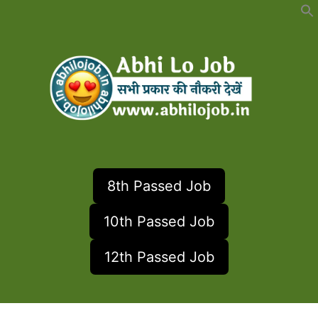
Skip
to
content
8th Passed Job
10th Passed Job
12th Passed Job