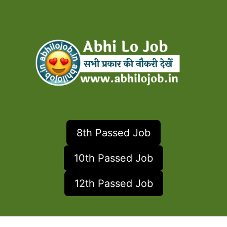
Skip
to
content
8th Passed Job
10th Passed Job
12th Passed Job