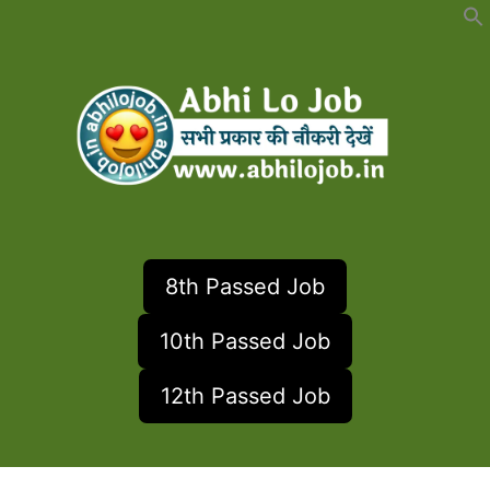
Skip
to
content
8th Passed Job
10th Passed Job
12th Passed Job