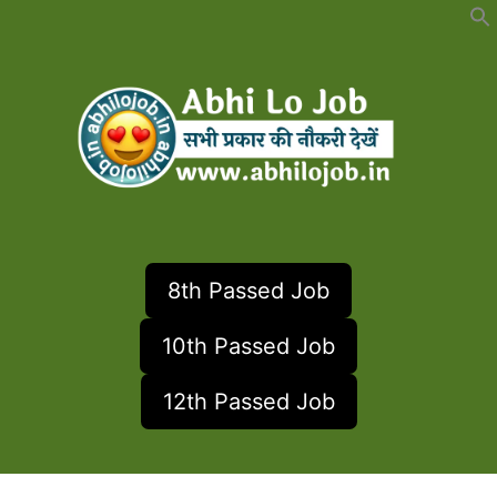
Skip
to
content
8th Passed Job
10th Passed Job
12th Passed Job