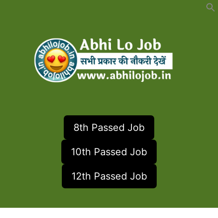
Skip
to
content
8th Passed Job
10th Passed Job
12th Passed Job