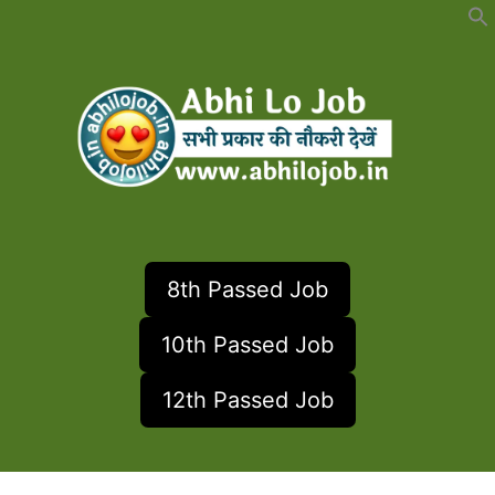
Skip
to
content
8th Passed Job
10th Passed Job
12th Passed Job