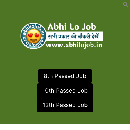
Skip
to
content
8th Passed Job
10th Passed Job
12th Passed Job