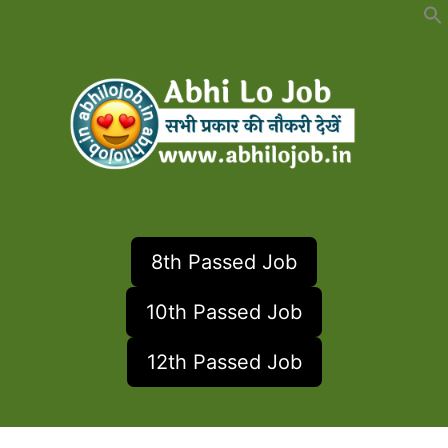
Skip
to
content
8th Passed Job
10th Passed Job
12th Passed Job