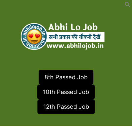
Skip
to
content
8th Passed Job
10th Passed Job
12th Passed Job