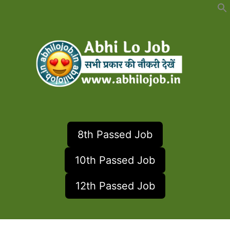
Skip
to
content
8th Passed Job
10th Passed Job
12th Passed Job