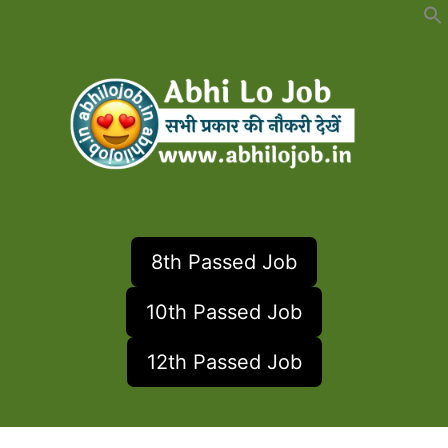
Skip
to
content
8th Passed Job
10th Passed Job
12th Passed Job