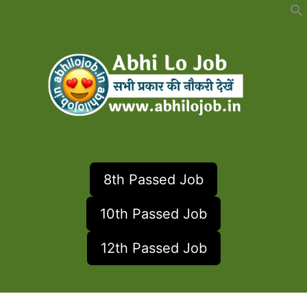
Skip
to
content
8th Passed Job
10th Passed Job
12th Passed Job