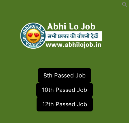
Skip
to
content
8th Passed Job
10th Passed Job
12th Passed Job