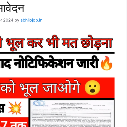
आवेदन
r 2024
by
abhilojob.in