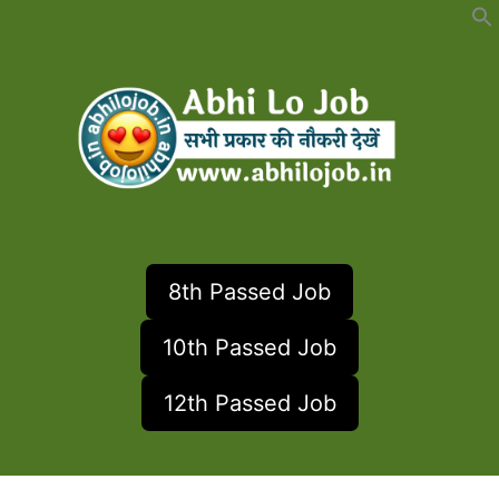
Skip
to
content
8th Passed Job
10th Passed Job
12th Passed Job