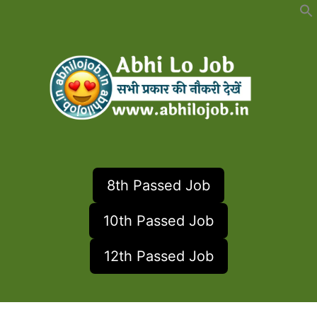
Skip
to
content
8th Passed Job
10th Passed Job
12th Passed Job